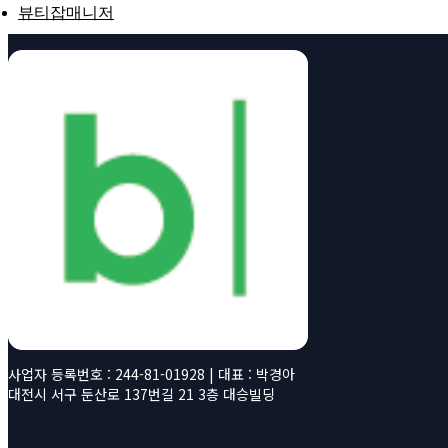
뷰티잡매니저
사업자 등록번호 : 244-81-01928 | 대표 : 박경아
대전시 서구 둔산로 137번길 21 3층 대승빌딩